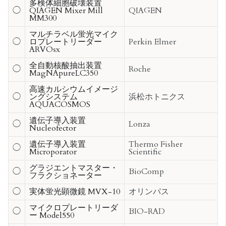
多検体細胞破壊装置
◯
QIAGEN Mixer Mill
QIAGEN
MM300
マルチラベル蛍光マイク
◯
ロプレートリーダー
Perkin Elmer
ARVOsx
全自動核酸抽出装置
◯
Roche
MagNApureLC350
高速カルシウムイメージ
◯
ングシステム
浜松ホトニクス
AQUACOSMOS
遺伝子導入装置
◯
Lonza
Nucleofector
遺伝子導入装置
Thermo Fisher
◯
Microporator
Scientific
グラジエントマスター・
◯
BioComp
フラクショネーター
◯
実体蛍光顕微鏡 MVX-10
オリンパス
マイクロプレートリーダ
◯
BIO-RAD
ー Model550