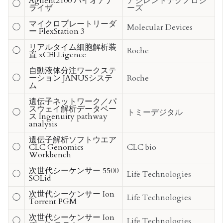
Agilent2100 バイオアナ
アジレントテクノロジ
◯
ライザ
ーズ
マイクロプレートリーダ
◯
Molecular Devices
ー FlexStation 3
リアルタイム細胞解析装
◯
Roche
置 xCELLigence
自動液体分注ワークステ
◯
ーション JANUSシステ
Roche
ム
遺伝子ネットワーク／パ
スウェイ解析データベー
◯
トミーデジタル
ス Ingenuity pathway
analysis
遺伝子解析ソフトウエア
◯
CLC Genomics
CLC bio
Workbench
次世代シーケンサー 5500
◯
Life Technologies
SOLid
次世代シーケンサー Ion
◯
Life Technologies
Torrent PGM
次世代シーケンサー Ion
◯
Life Technologies