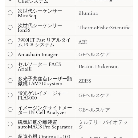
Chefシステム
次世代シーケンサー
◯
illumina
MiniSeq
次世代シーケンサー
◯
ThermoFisherScientific
IonS5
7900HT Fast リアルタイ
◯
ABI
ム PCR システム
◯
Amasham Imager
GEヘルスケア
セルソーター FACS
◯
Becton Dickenson
AriaIII
多光子共焦点レーザー顕
◯
ZEISS
微鏡 LSM710 system
蛍光ゲルイメージャー
◯
GEヘルスケア
FLA9000
イメージングサイトメー
◯
GEヘルスケア
ター IN Cell Analyzer
磁気細胞分離装置
ミルテリーバイオテッ
◯
autoMACS Pro Separator
ク
超遠心機 Optima L-100