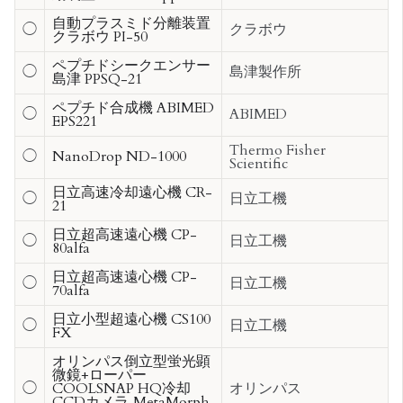
自動プラスミド分離装置
◯
クラボウ
クラボウ PI-50
ペプチドシークエンサー
◯
島津製作所
島津 PPSQ-21
ペプチド合成機 ABIMED
◯
ABIMED
EPS221
Thermo Fisher
◯
NanoDrop ND-1000
Scientific
日立高速冷却遠心機 CR-
◯
日立工機
21
日立超高速遠心機 CP-
◯
日立工機
80alfa
日立超高速遠心機 CP-
◯
日立工機
70alfa
日立小型超遠心機 CS100
◯
日立工機
FX
オリンパス倒立型蛍光顕
微鏡+ローパー
◯
COOLSNAP HQ冷却
オリンパス
CCDカメラ,MetaMorph