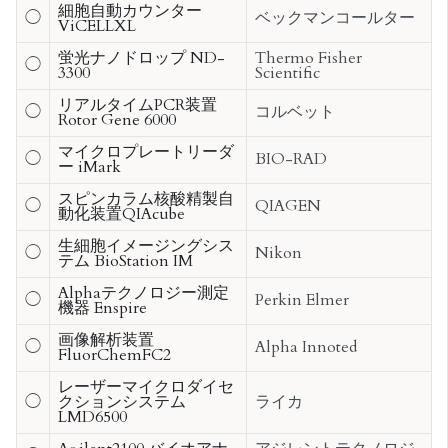
細胞自動カウンター
◯
ベックマンコールター
ViCELLXL
蛍光ナノドロップ ND-
Thermo Fisher
◯
3300
Scientific
リアルタイムPCR装置
◯
コルベット
Rotor Gene 6000
マイクロプレートリーダ
◯
BIO-RAD
ー iMark
スピンカラム核酸精製自
◯
QIAGEN
動化装置QIAcube
生細胞イメージングシス
◯
Nikon
テム BioStation IM
Alphaテクノロジー測定
◯
Perkin Elmer
機器 Enspire
画像解析装置
◯
Alpha Innoted
FluorChemFC2
レーザーマイクロダイセ
◯
クションシステム
ライカ
LMD6500