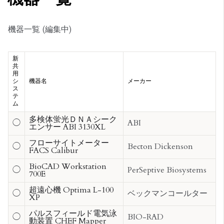
機器一覧 (編集中)
新
共
用
シ
機器名
メーカー
ス
テ
ム
多検体蛍光ＤＮＡシーク
◯
ABI
エンサー ABI 3130XL
フローサイトメーター
◯
Becton Dickenson
FACS Calibur
BioCAD Workstation
◯
PerSeptive Biosystems
700E
超遠心機 Optima L-100
◯
ベックマンコールター
XP
パルスフィールド電気泳
◯
BIO-RAD
動装置 CHEF Mapper