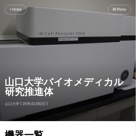
Home
Menu
山口大学バイオメディカル
研究推進体
山口大学
|
2019,03,10(日)
|
機器一覧