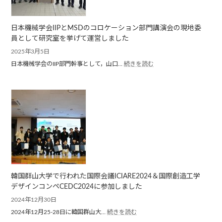
ル
ー
プ
日本機械学会IIPとMSDのコロケーション部門講演会の現地委
が
日
員として研究室を挙げて運営しました
本
2025年3月5日
機
:
日本機械学会のIIP部門幹事として，山口…
続きを読む
械
日
学
本
会
機
中
械
国
学
四
会
国
IIP
支
と
部
MSD
賞
の
を
コ
受
ロ
賞
ケ
韓国群山大学で行われた国際会議ICIARE2024＆国際創造工学
し
ー
デザインコンペCEDC2024に参加しました
ま
シ
し
2024年12月30日
ョ
た
ン
:
2024年12月25-28日に韓国群山大…
続きを読む
部
韓