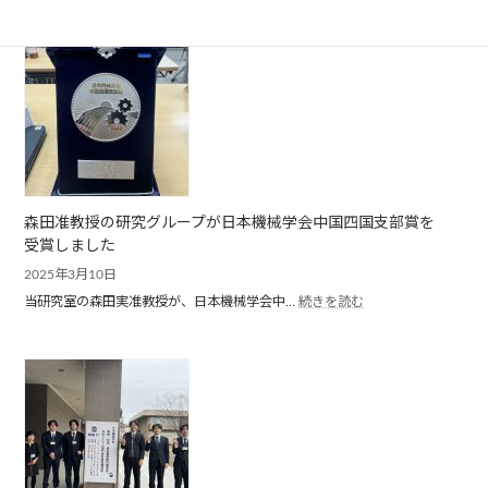
年
度
の
卒
業
生
が
旅
立
ち
ま
し
森田准教授の研究グループが日本機械学会中国四国支部賞を
た
受賞しました
2025年3月10日
:
当研究室の森田実准教授が、日本機械学会中…
続きを読む
森
田
准
教
授
の
研
究
グ