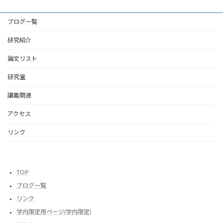
門
国
講
群
ブログ一覧
演
山
会
大
研究紹介
の
学
現
で
地
論文リスト
行
委
わ
員
研究室
れ
と
た
し
国
講義関連
て
際
研
会
アクセス
究
議
ICIARE2024
室
リンク
＆
を
国
挙
際
げ
創
て
TOP
造
運
工
営
ブログ一覧
学
し
リンク
デ
ま
ザ
し
学内限定用ページ(学内限定)
イ
た