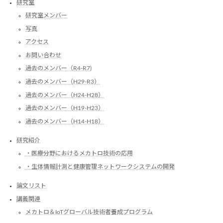
研究室
ン
コ
研究室メンバー
ン
写真
ペ
CEDC2024
アクセス
に
お問い合わせ
参
加
過去のメンバー（R4-R7)
し
過去のメンバー（H29-R3）
ま
し
過去のメンバー（H24-H28）
た
過去のメンバー（H19-H23）
過去のメンバー（H14-H18）
研究紹介
・医療分野におけるメカトロ技術の応用
・生体情報計測と健康管理ネットワークシステムの開発
論文リスト
講義関連
メカトロ＆IoTグローバル技術者養成プログラム