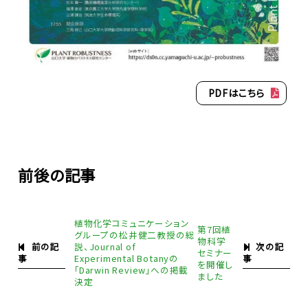
PDFはこちら
前後の記事
植物化学コミュニケーション
第7回植
グループの松井健二教授の総
物科学
前の記
次の記
説、Journal of
セミナー
事
事
Experimental Botanyの
を開催し
｢Darwin Review｣への掲載
ました
決定