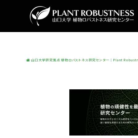
山口大学研究拠点 植物ロバストネス研究センター｜Plant Robustness 