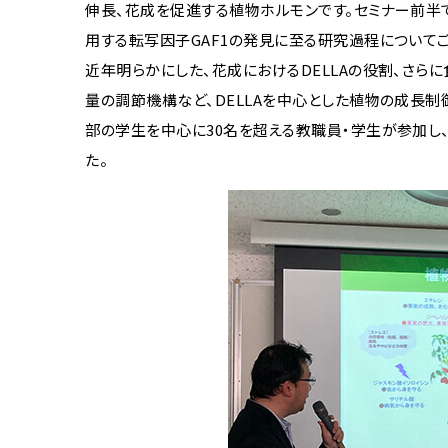
伸長、花成を促進する植物ホルモンです。セミナー前半
用する転写因子
GAF1
の発見に至る研究過程についてご
近年明らかにした、花成における
DELLA
の役割、さら
量の調節機構など、
DELLA
を中心とした植物の成長制
部の学生を中心に
30
名を超える教職員・学生が参加し
た。