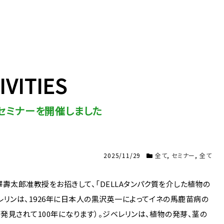
IVITIES
セミナーを開催しました
2025/11/29
全て
,
セミナー
,
全て
壽太郎准教授をお招きして、「
DELLA
タンパク質を介した植物の
レリンは、
1926
年に日本人の
黒沢英一によってイネの馬鹿苗病の
が発見されて
100
年になります）。ジベレリンは、
植物の発芽、茎の