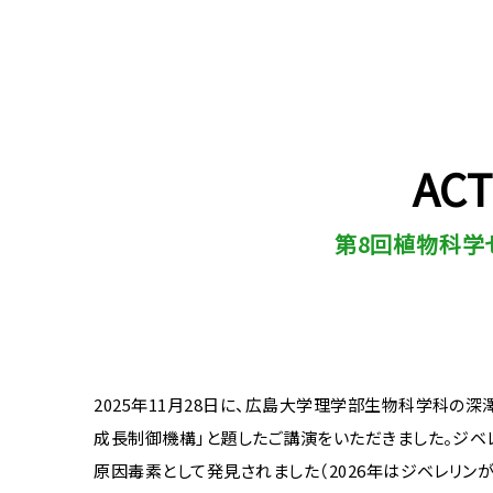
ACT
第8回植物科学
2025
年
11
月
28
日に、広島大学理学部生物科学科の深澤
成長制御機構」と題したご講演をいただきました。ジベ
原因毒素として発見されました（
2026
年はジベレリン