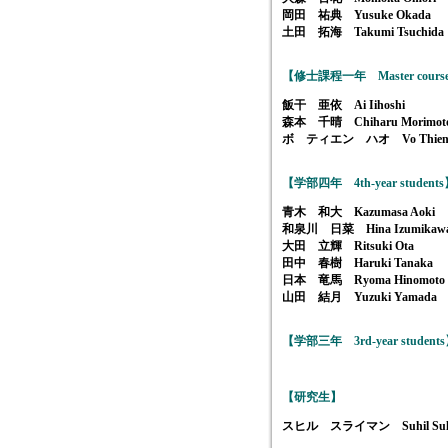
岡田 祐典 Yusuke Okada
土田 拓海 Takumi Tsuchida
【修士課程一年 Master course, 
飯干 亜依 Ai Iihoshi
森本 千晴 Chiharu Morimot
ボ ティエン ハオ Vo Thien 
【学部四年 4th-year student
青木 和大 Kazumasa Aoki
和泉川 日菜 Hina Izumikaw
大田 立輝 Ritsuki Ota
田中 春樹 Haruki Tanaka
日本 竜馬 Ryoma Hinomoto
山田 結月 Yuzuki Yamada
【学部三年 3rd-year student
【研究生】
スヒル スライマン Suhil Sul