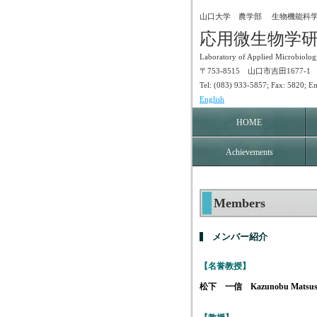
山口大学 農学部 生物機能科
応用微生物学
Laboratory of Applied Microbiolog
〒753-8515 山口市吉田16
Tel: (083) 933-5857; Fax: 5820; Em
English
HOME
Achievements
Members
メンバー紹介
【名誉教授】
松下 一信 Kazunobu Matsush