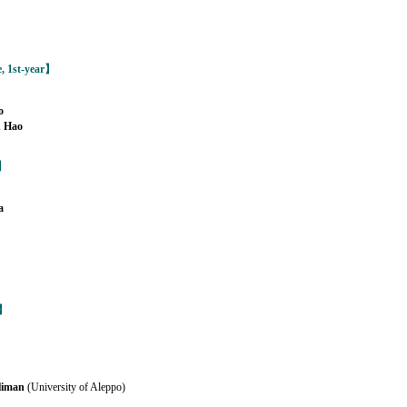
1st-year】
o
Hao
s】
a
s】
iman
(University of Aleppo)