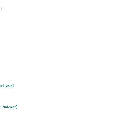
i
nd-year】
 2nd-year】