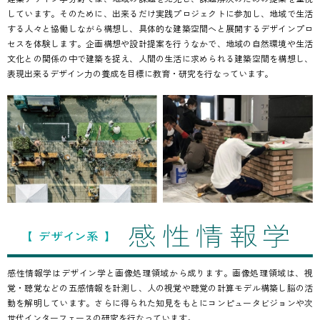
しています。そのために、出来るだけ実践プロジェクトに参加し、地域で生活
する人々と協働しながら構想し、具体的な建築空間へと展開するデザインプロ
セスを体験します。企画構想や設計提案を行うなかで、地域の自然環境や生活
文化との関係の中で建築を捉え、人間の生活に求められる建築空間を構想し、
表現出来るデザイン力の養成を目標に教育・研究を行なっています。
感性情報学はデザイン学と画像処理領域から成ります。画像処理領域は、視
覚・聴覚などの五感情報を計測し、人の視覚や聴覚の計算モデル構築し脳の活
動を解明しています。さらに得られた知見をもとにコンピュータビジョンや次
世代インターフェースの研究を行なっています。