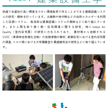
快適で生産性の高い環境を小さい環境負荷で作ることができる建築設備システ
ムの研究・開発を行っています。太陽熱や地中熱などの自然エネルギーを利用
した空調システム、 高効率な建築設備システムの開発などに取り組んでいま
す。また人間を取り巻く熱・空気環境に関する研究，特にIndoor Air
Quality（室内空気質）の研究に力を入れており、 建材等から放散される
SVOC（準揮発性有機化合物）の放散挙動の解析, 新築住宅における室内空気質
の調査, コロナ禍における大学講義室の最適換気法の研究などに取り組んでいま
す。