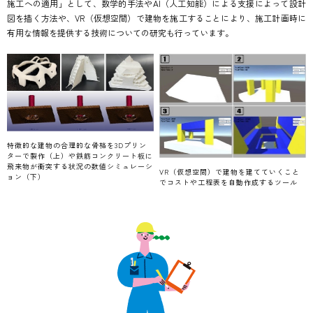
施工への適用」として、数学的手法やAI（人工知能）による支援によって設計
図を描く方法や、VR（仮想空間）で建物を施工することにより、施工計画時に
有用な情報を提供する技術についての研究も行っています。
特徴的な建物の合理的な骨格を3Dプリン
ターで製作（上）や鉄筋コンクリート板に
飛来物が衝突する状況の数値シミュレーシ
VR（仮想空間）で建物を建てていくこと
ョン（下）
でコストや工程表を自動作成するツール