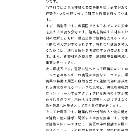
のです。
当学科ではこれら複雑な要素を取り扱う必要がある
建築を4つの分野に分けて研究と教育を行っていま
す。
まず、構造系です。地震国である日本で人々の安全
を支える重要な分野です。建築を構成する材料や部
材の理解とともに、構造全体で建物を支えるシステ
ム的な考え方が求められます。壊れない建築を考え
るためには、壊れる条件を明確にする必要がありま
す。また、建築材料の脱炭素、地球環境負荷削減も
重要なテーマです。
次に環境系です。冒頭に述べた人工環境のコントロ
ールや省エネルギーの実現が重要なテーマです。環
境系の特徴は周囲の自然を受けて建築内部に形成さ
れる環境を考えるパッシブな思考と、環境を積極的
にコントロールするアクティブ的な思考の両方が求
められる点です。求められる環境も人だけではなく
物や製品も出発点として考える必要があります。
そして計画系です。建築内部や外部の人や物の動き
は建物の使い勝手に関係する重要な要素です。対象
は建築単体のみではなく、街区の中の機能や街区に
おけるコミュティの形成も対象です。建築は社会的