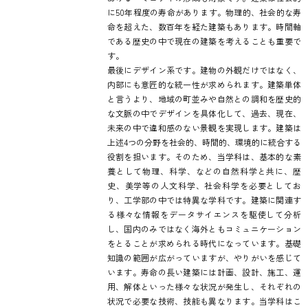
に50年程度の寿命があります。物理的、社会的な寿
命を超えた、数百年を経た建築もあります。時間軸
である歴史の中で現在の建築を考えることも重要で
す。
最後にデザイン系です。建物の外観だけではなく、
内部にも意匠的な統一性が求められます。建築単体
と言うより、地域の町並みや自然との調和を歴史的
な文脈の中でデザインを具体化して、過去、現在、
未来の中で違和感のない景観を実現します。建築は
上述4つの分野を社会的、時間的、環境的に統合する
役割を担います。そのため、当学科は、基本的な素
養として物理、科学、などの自然科学と共に、歴
史、美学等の人文科学、社会科学を必要としてお
り、工学部の中では特異な学科です。建築に関連す
る様々な情報をデータサイエンスを駆使して分析
し、国内のみではなく海外ともコミュニケーション
をとることが求められる時代になっています。基礎
知識の範囲が広がっていますが、やりがいを感じて
います。寿命の長い建築には計画、設計、施工、運
用、解体といった様々な状況が発生し、それぞれの
状況で必要な技術、技能も異なります。当学科はこ