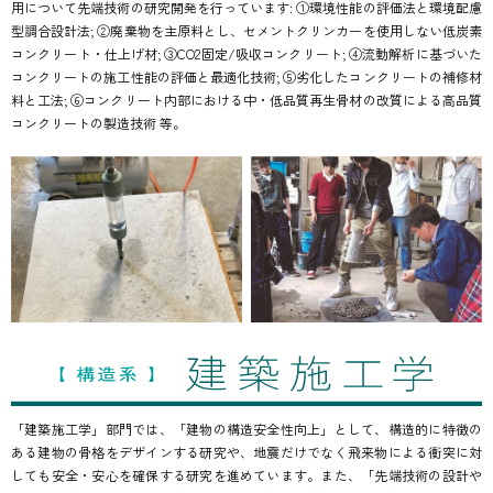
用について先端技術の研究開発を行っています: ①環境性能の評価法と環境配慮
型調合設計法; ②廃棄物を主原料とし、セメントクリンカーを使用しない低炭素
コンクリート・仕上げ材; ③CO2固定/吸収コンクリート; ④流動解析に基づいた
コンクリートの施工性能の評価と最適化技術; ⑤劣化したコンクリートの補修材
料と工法; ⑥コンクリート内部における中・低品質再生骨材の改質による高品質
コンクリートの製造技術 等。
「建築施工学」部門では、「建物の構造安全性向上」として、構造的に特徴の
ある建物の骨格をデザインする研究や、地震だけでなく飛来物による衝突に対
しても安全・安心を確保する研究を進めています。また、「先端技術の設計や