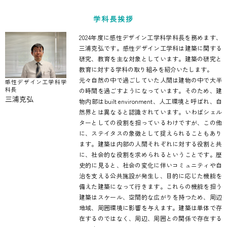
学科長挨拶
2024年度に感性デザイン工学科学科長を務めます、
三浦克弘です。感性デザイン工学科は建築に関する
研究、教育を主な対象としています。建築の研究と
教育に対する学科の取り組みを紹介いたします。
元々自然の中で過ごしていた人間は建物の中で大半
感性デザイン工学科学
科長
の時間を過ごすようになっています。そのため、建
三浦克弘
物内部はbuilt environment、人工環境と呼ばれ、自
然界とは異なると認識されています。いわばシェル
ターとしての役割を担っているわけですが、この他
に、ステイタスの象徴として捉えられることもあり
ます。建築は内部の人間それぞれに対する役割と共
に、社会的な役割を求められるということです。歴
史的に見ると、社会の変化に伴いコミュニティや自
治を支える公共施設が発生し、目的に応じた機能を
備えた建築になって行きます。これらの機能を担う
建築はスケール、空間的な広がりを持つため、周辺
地域、周囲環境に影響を与えます。建築は単体で存
在するのではなく、周辺、周囲との関係で存在する