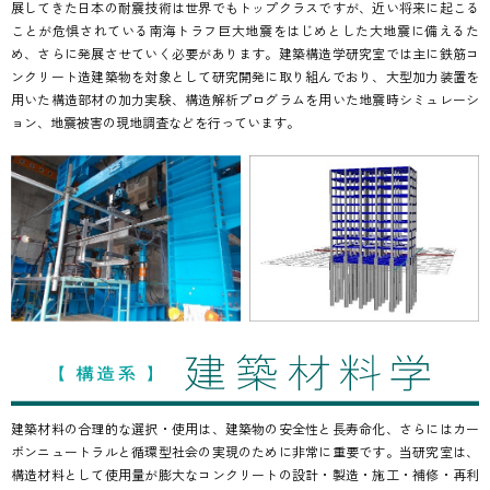
展してきた日本の耐震技術は世界でもトップクラスですが、近い将来に起こる
ことが危惧されている南海トラフ巨大地震をはじめとした大地震に備えるた
め、さらに発展させていく必要があります。建築構造学研究室では主に鉄筋コ
ンクリート造建築物を対象として研究開発に取り組んでおり、大型加力装置を
用いた構造部材の加力実験、構造解析プログラムを用いた地震時シミュレーシ
ョン、地震被害の現地調査などを行っています。
建築材料の合理的な選択・使用は、建築物の安全性と長寿命化、さらにはカー
ボンニュートラルと循環型社会の実現のために非常に重要です。当研究室は、
構造材料として使用量が膨大なコンクリートの設計・製造・施工・補修・再利