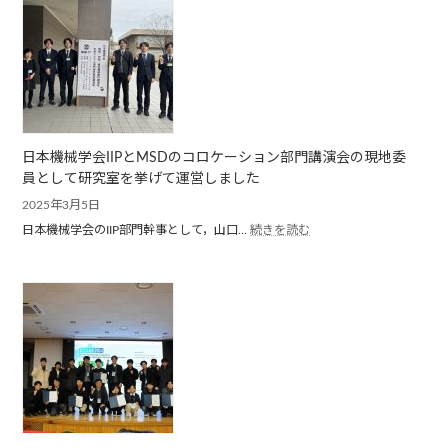
授
の
研
究
グ
ル
ー
プ
日本機械学会IIPとMSDのコロケーション部門講演会の現地委
が
日
員として研究室を挙げて運営しました
本
2025年3月5日
機
:
日本機械学会のIIP部門幹事として，山口…
続きを読む
械
日
学
本
会
機
中
械
国
学
四
会
国
IIP
支
と
部
MSD
賞
の
を
コ
受
ロ
賞