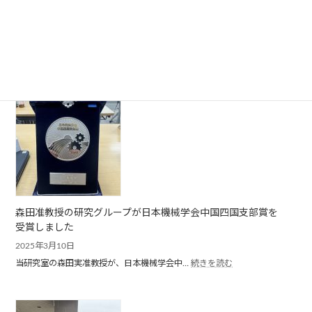
会
ま
2024年度の卒業生が旅立ちました
し
た
2025年3月31日
:
今年も新たに卒業生が旅立ちました． 研究…
続きを読む
2024
年
度
の
卒
業
生
が
旅
立
ち
ま
し
森田准教授の研究グループが日本機械学会中国四国支部賞を
た
受賞しました
2025年3月10日
:
当研究室の森田実准教授が、日本機械学会中…
続きを読む
森
田
准
教