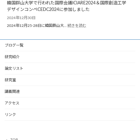
ケ
韓国群山大学で行われた国際会議ICIARE2024＆国際創造工学
し
ー
デザインコンペCEDC2024に参加しました
ま
シ
し
2024年12月30日
ョ
た
ン
:
2024年12月25-28日に韓国群山大…
続きを読む
部
韓
門
国
講
群
ブログ一覧
演
山
会
大
研究紹介
の
学
現
で
地
論文リスト
行
委
わ
員
研究室
れ
と
た
し
国
講義関連
て
際
研
会
アクセス
究
議
ICIARE2024
室
リンク
＆
を
国
挙
際
げ
創
て
TOP