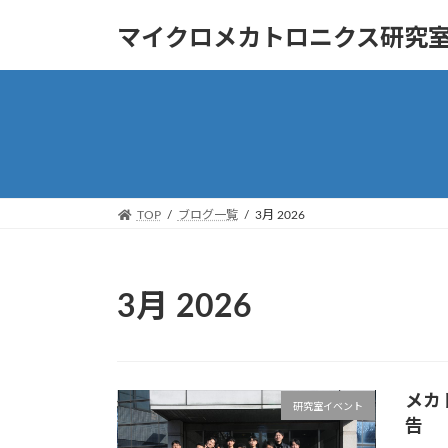
コ
ナ
マイクロメカトロニクス研究
ン
ビ
テ
ゲ
ン
ー
ツ
シ
へ
ョ
ス
ン
キ
に
ッ
移
TOP
ブログ一覧
3月 2026
プ
動
3月 2026
メカ
研究室イベント
告