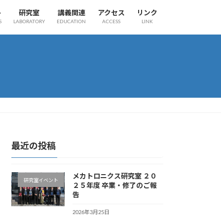
ト
研究室
講義関連
アクセス
リンク
S
LABORATORY
EDUCATION
ACCESS
LINK
最近の投稿
メカトロニクス研究室 ２０
研究室イベント
２５年度 卒業・修了のご報
告
2026年3月25日