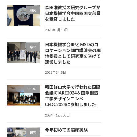
森田准教授の研究グループが
研究
日本機械学会中国四国支部賞
を受賞しました
2025年3月10日
日本機械学会IIPとMSDのコ
学会
ロケーション部門講演会の現
地委員として研究室を挙げて
運営しました
2025年3月5日
韓国群山大学で行われた国際
CEDC
会議ICIARE2024＆国際創造
工学デザインコンペ
CEDC2024に参加しました
2024年12月30日
今年初めての臨床実験
研究