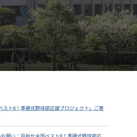
ベスト8！準硬式野球部応援プロジェクト」ご寄
のお願い：目指せ全国ベスト8！準硬式野球部応