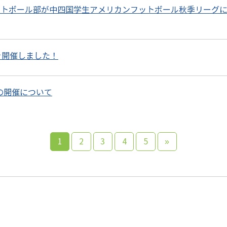
ットボール部が中四国学生アメリカンフットボール秋季リーグ
を開催しました！
祭の開催について
1
2
3
4
5
»