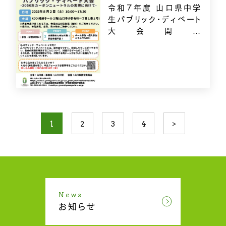
令和7年度 山口県中学
生パブリック・ディベート
大会開催
－
2050年カーボンニュー
トラルの実現に向けて
－
1
2
3
4
>
News
お知らせ