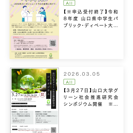
All
【※申込受付終了】令和
8年度 山口県中学生パ
ブリック・ディベート大会
開催
－
2050年カーボンニュー
トラルの実現に向けて
－
2026.03.05
All
【3月27日】山口大学グ
リーン社会推進研究会
シンポジウム開催 ※締
切日を延長しました
（3/27・正午〆）