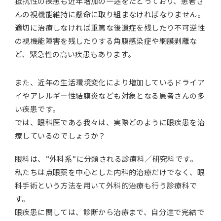
抵抗性の疾患も近年増加の一途をたどっており、患者さ
んの視機能維持に懸命に取り組まなければなりません。
適切に治療しなければ重篤な後遺症を残したり不可逆性
の視機能障害を残したりする角膜感染症や網膜剥離な
ど、緊急性の高い疾患もあります。
また、近年の生活環境変化により増加しているドライア
イやアレルギー性結膜炎なども対象となる患者さんの多
い疾患です。
では、眼科医である我々は、実際どのように眼疾患を治
療しているのでしょうか？
眼科は、”外科系”に分類される診療科／研究科です。
私たちは点眼薬を中心とした内科的治療だけでなく、眼
科手術という方法を用いて外科的治療も行う診療科で
す。
眼疾患に関しては、診断から治療まで、自分達で完結で