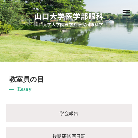
山口大学医学部眼科
山口大学大学院医学系研究科眼科学
教室員の目
Essay
学会報告
後期研修医日記