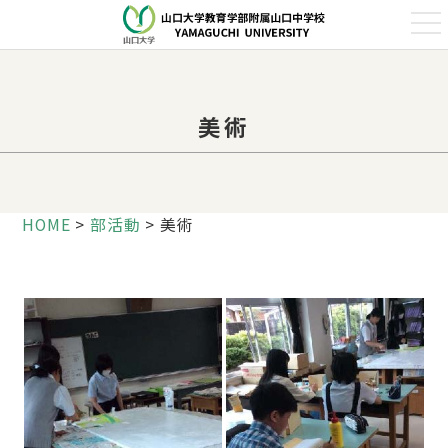
t
o
g
g
l
e
n
美術
a
v
i
g
a
t
i
HOME
>
部活動
>
美術
o
n