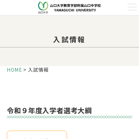
t
o
g
g
l
e
n
入試情報
a
v
i
g
a
t
i
HOME
>
入試情報
o
n
令和９年度入学者選考大綱