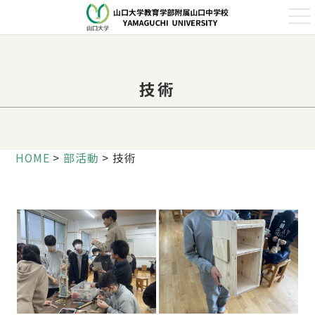
t
o
g
g
l
e
n
技術
a
v
i
g
a
t
i
HOME
>
部活動
>
技術
o
n