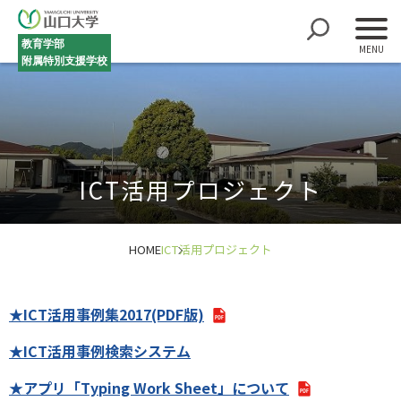
教育学部
附属特別支援学校
ICT活用プロジェクト
HOME
ICT活用プロジェクト
★ICT活用事例集2017(PDF版)
★ICT活用事例検索システム
★アプリ「Typing Work Sheet」について