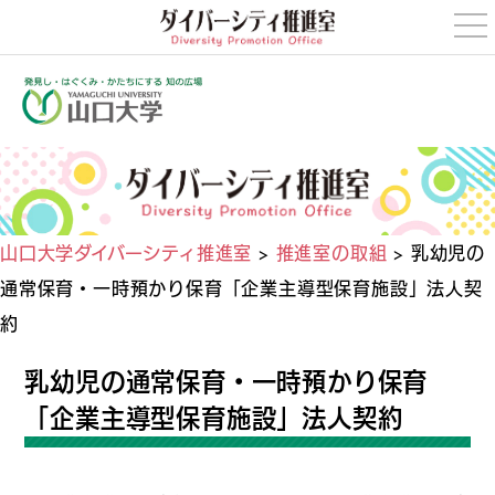
t
o
g
g
l
e
n
a
v
i
g
a
t
i
山口大学ダイバーシティ推進室
>
推進室の取組
>
乳幼児の
o
n
通常保育・一時預かり保育「企業主導型保育施設」法人契
約
乳幼児の通常保育・一時預かり保育
「企業主導型保育施設」法人契約