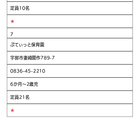
定員10名
★
7
ぷてぃっと保育園
宇部市妻崎開作789-7
0836-45-2210
6か月～2歳児
定員21名
★