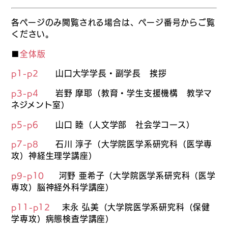
各ページのみ閲覧される場合は、ページ番号からご覧
ください。
■
全体版
p1-p2
山口大学学長・副学長 挨拶
p3-p4
岩野 摩耶（教育・学生支援機構 教学マ
ネジメント室）
p5-p6
山口 睦（人文学部 社会学コース）
p7-p8
石川 淳子（大学院医学系研究科（医学専
攻）神経生理学講座）
p9-p10
河野 亜希子（大学院医学系研究科（医学
専攻）脳神経外科学講座）
p11-p12
末永 弘美（大学院医学系研究科（保健
学専攻）病態検査学講座）