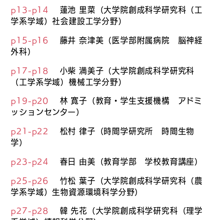
p13-p14
蓮池 里菜（大学院創成科学研究科（工
学系学域）社会建設工学分野）
p15-p16
藤井 奈津美（医学部附属病院 脳神経
外科）
p17-p18
小柴 満美子（大学院創成科学研究科
（工学系学域）機械工学分野）
p19-p20
林 寛子（教育・学生支援機構 アドミ
ッションセンター）
p21-p22
松村 律子（時間学研究所 時間生物
学）
p23-p24
春日 由美（教育学部 学校教育講座）
p25-p26
竹松 葉子（大学院創成科学研究科（農
学系学域）生物資源環境科学分野）
p27-p28
韓 先花（大学院創成科学研究科（理学