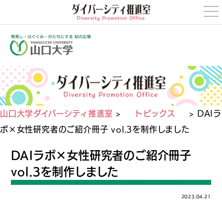
t
o
g
g
l
e
n
a
v
i
g
a
t
i
山口大学ダイバーシティ推進室
>
トピックス
>
DAIラ
o
n
ボ×女性研究者のご紹介冊子 vol.3を制作しました
DAIラボ×女性研究者のご紹介冊子
vol.3を制作しました
2023.04.21