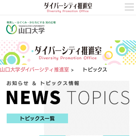
t
o
g
g
l
e
n
a
v
i
g
a
t
i
山口大学ダイバーシティ推進室
>
トピックス
o
n
トピックス一覧