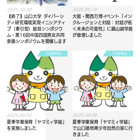
2025.10.30
2025.09.18
【終了】山口大学 ダイバーシ
大阪・関西万博イベント「イン
ティ研究環境実現イニシアティ
クルージョンと対話：対話が拓
ブ（牽引型）総括シンポジウ
く未来の可能性」に鍋山副学長
ム・第16回中国四国男女共同
が登壇しました
参画シンポジウムを開催します
2025.09.02
2025.08.08
夏季学童保育「ヤマミィ学級」
夏季学童保育「ヤマミィ学級」
を実施しました
で山口徳地青少年自然の家に行
きました