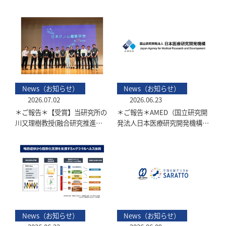
News（お知らせ）
News（お知らせ）
2026.07.02
2026.06.23
＊ご報告＊【受賞】当研究所の
＊ご報告＊AMED（国立研究開
川又理樹教授(融合研究推進室
発法人日本医療研究開発機構）
ゲノム制御医学)が「日本ゲノ
に当研究所 中森 雅之 先生の研
ム編集学会第11回大会」にて最
究課題が採択されました
優秀ポスター賞を受賞しました
News（お知らせ）
News（お知らせ）