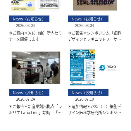
News（お知らせ）
News（お知らせ）
2026.08.04
2026.08.04
＊ご案内＊9/18（金）所内セミ
＊ご報告＊シンポジウム「細胞
ナーを開催します
デザインとレギュラトリーサイ
エンスの融合：NAMsが拓く次
世代医療技術の品質と安全」を
開催しました
News（お知らせ）
News（お知らせ）
2026.07.24
2026.07.10
＊ご報告＊新産業創出拠点「ラ
＊追加情報＊7/25（土）細胞デ
ボリエ Labo Lien」始動！「山
ザイン医科学研究所シンポジウ
口ディープテック産業イノベ・
ム開催迫る！参加者定員追加決
リノベハブ」キックオフフォー
定！
ラムを開催しました